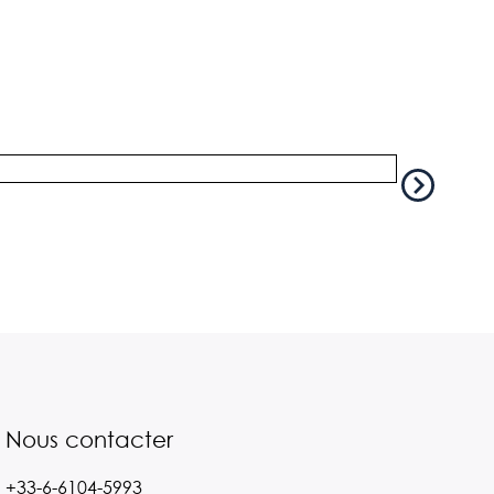
Une paire d
Nous contacter
+33-6-6104-5993