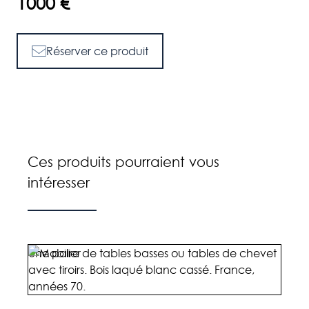
1000 €
Réserver ce produit
Ces produits pourraient vous
intéresser
Une paire de tables basses ou tables de chevet
Un fa
avec tiroirs. Bois laqué blanc cassé. France,
anné
années 70.