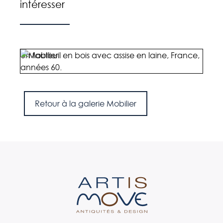
intéresser
Un fauteuil en bois avec assise en laine, France,
Une 
années 60.
1998)
Retour à la galerie Mobilier