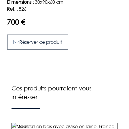
Dimensions :
30x90x60 cm
Ref. :
826
700 €
Réserver ce produit
Ces produits pourraient vous
intéresser
Un fauteuil en bois avec assise en laine, France,
Une 